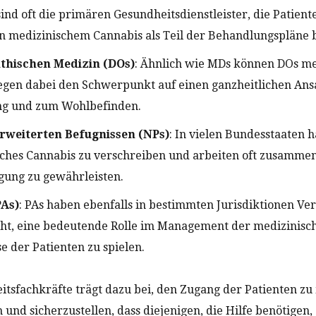
sind oft die primären Gesundheitsdienstleister, die Patien
 medizinischem Cannabis als Teil der Behandlungspläne
thischen Medizin (DOs)
: Ähnlich wie MDs können DOs me
egen dabei den Schwerpunkt auf einen ganzheitlichen Ans
ng und zum Wohlbefinden.
erweiterten Befugnissen (NPs)
: In vielen Bundesstaaten 
sches Cannabis zu verschreiben und arbeiten oft zusammen
ung zu gewährleisten.
PAs)
: PAs haben ebenfalls in bestimmten Jurisdiktionen Ve
ht, eine bedeutende Rolle im Management der medizinisc
 der Patienten zu spielen.
itsfachkräfte trägt dazu bei, den Zugang der Patienten z
 und sicherzustellen, dass diejenigen, die Hilfe benötigen