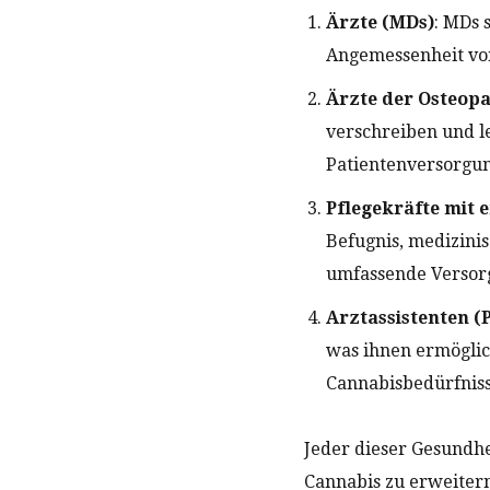
Ärzte (MDs)
: MDs 
Angemessenheit von
Ärzte der Osteopa
verschreiben und l
Patientenversorgu
Pflegekräfte mit 
Befugnis, medizini
umfassende Versorg
Arztassistenten (
was ihnen ermöglic
Cannabisbedürfnisse
Jeder dieser Gesundhe
Cannabis zu erweitern