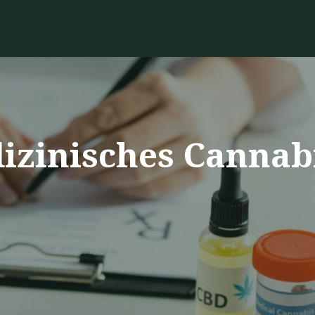
izinisches Cannab
?