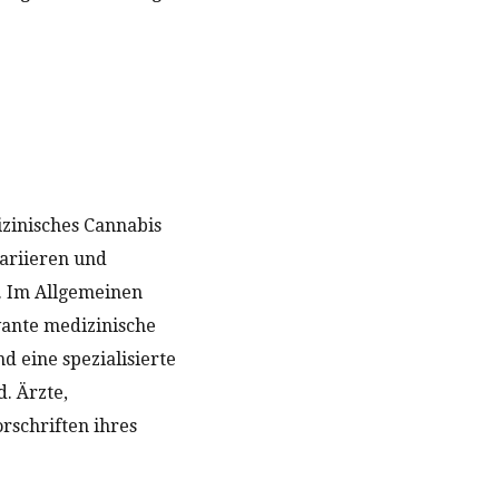
izinisches Cannabis
variieren und
n. Im Allgemeinen
vante medizinische
d eine spezialisierte
. Ärzte,
rschriften ihres