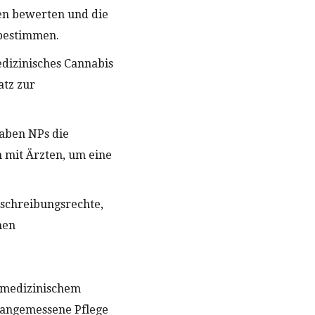
ten bewerten und die
 bestimmen.
dizinisches Cannabis
atz zur
haben NPs die
 mit Ärzten, um eine
rschreibungsrechte,
hen
u medizinischem
, angemessene Pflege